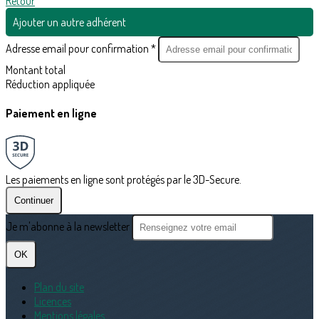
Retour
Ajouter un autre adhérent
Adresse email pour confirmation *
Montant total
Réduction appliquée
Paiement en ligne
Les paiements en ligne sont protégés par le 3D-Secure.
Continuer
Je m'abonne à la newsletter
OK
Plan du site
Licences
Mentions légales